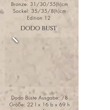
Bronze: 31/30/55(h)cm
Sockel: 35/35/8(h)cm
Edition 12
dodo bust
Dodo Büste Ausgabe: /8
Größe: 22 l x 16 b x 69 h