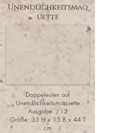
Unendlichkeitsmaq
uette
Doppeleulen auf
Unendlichkeitsmaquette
Ausgabe: /12
Größe: 33 H x 15 B x 44 T
cm