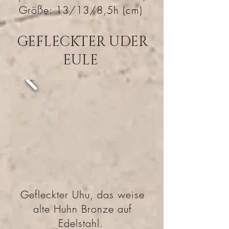
Größe: 13/13/8,5h (cm)
GEFLECKTER UDER
EULE
Gefleckter Uhu, das weise
alte Huhn Bronze auf
Edelstahl.