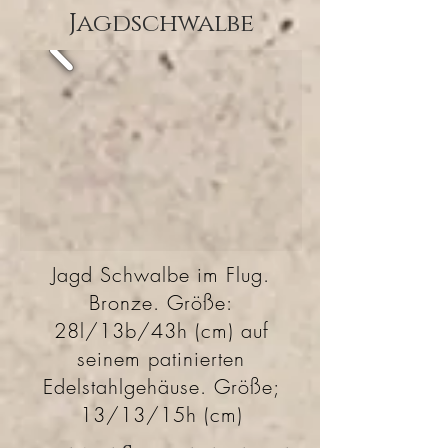
Jagdschwalbe
Jagd Schwalbe im Flug.
Bronze. Größe:
28l/13b/43h (cm) auf
seinem patinierten
Edelstahlgehäuse. Größe;
13/13/15h (cm)