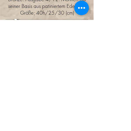
seiner Basis aus patiniertem Edelstahl.
Größe; 40h/25/30 (cm)
Hallo, hallo ... Was für ein eleganter
Kerl.
Pavian sitzt in Gedanken, silberne
Rosen im Wind, in seinem
afrikanischen Weinberg, auf seiner
afrikanischen Farm, in einer
Vollmondnacht. Was für eine schöne
Sehnsucht?
Pavian auf dem Mond. Bronze. Größe;