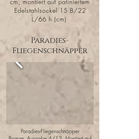
cm, montiert auf patiniertem
Edelstahlsockel 15 B/22
L/66 h (cm)
Paradies-
Fliegenschnäpper
Paradies-Fliegenschnäpper
Bronze. Ausgabe 4/12. Montiert auf