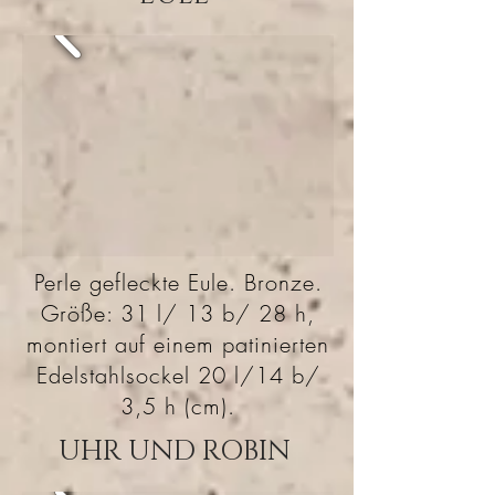
Perle gefleckte Eule. Bronze.
Größe: 31 l/ 13 b/ 28 h,
montiert auf einem patinierten
Edelstahlsockel 20 l/14 b/
3,5 h (cm).
UHR UND ROBIN