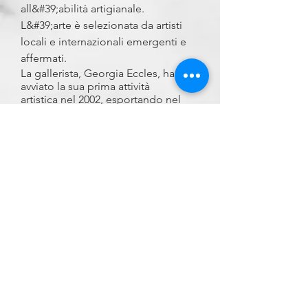
all&#39;abilità artigianale.
L&#39;arte è selezionata da artisti
locali e internazionali emergenti e
affermati.
La gallerista, Georgia Eccles, ha
avviato la sua prima attività
artistica nel 2002, esportando nel
Regno Unito collezioni di arte
sudafricana di artisti affermati ed
emergenti. Lì, le opere sono state
esposte in tutta Londra in mostre
pop-up, fiere d&#39;arte e
gallerie. L&#39;attività di
esportazione si è trasformata in
un&#39;agenzia che
rappresentava diversi artisti con
sede a Città del Capo, che, nel
tempo, si è evoluta nella
necessità di una galleria locale.
Ben presto, Georgia si è trovata
nello spazio perfetto al momento
perfetto e la galleria Art in the