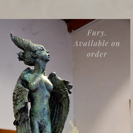
Fury.
Available on
order