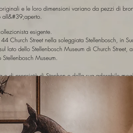
, originali e le loro dimensioni variano da pezzi di br
 all&#39;aperto.
collezionista esigente.
n 44 Church Street nella soleggiata Stellenbosch, in Su
sul lato dello Stellenbosch Museum di Church Street, al
lo Stellenbosch Museum.
ta e di proprietà di Stephen e della sua adorabile mogl