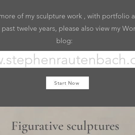
more of my sculpture work , with portfolio
a
 past twelve years, please also view my Wo
blog:
.stephenrautenbach.
Start Now
Figurative sculptures