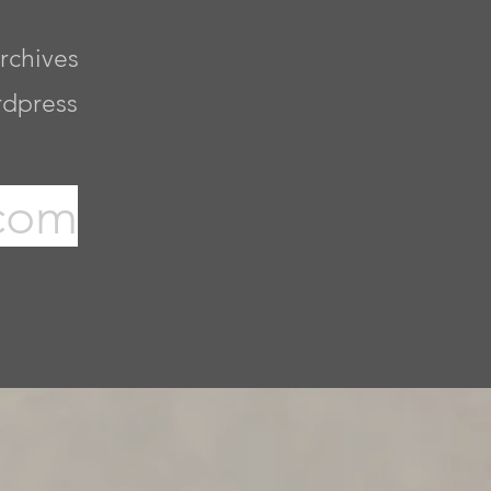
rchives
rdpress
com